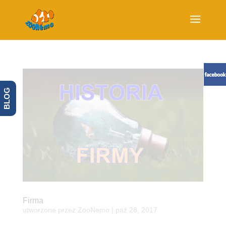
BLOG
Firma
utworzone przez
ZooNemo
|
paź 28, 2017