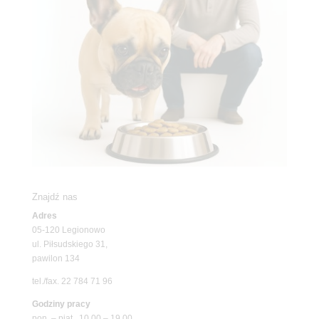
Znajdź nas
Adres
05-120 Legionowo
ul. Piłsudskiego 31,
pawilon 134
tel./fax. 22 784 71 96
Godziny pracy
pon. – piąt. 10.00 – 19.00