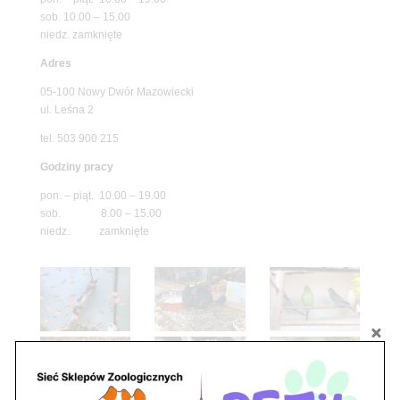
sob. 10.00 – 15.00
niedz. zamknięte
Adres
05-100 Nowy Dwór Mazowiecki
ul. Leśna 2
tel. 503 900 215
Godziny pracy
pon. – piąt. 10.00 – 19.00
sob. 8.00 – 15.00
niedz. zamknięte