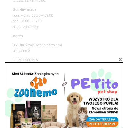
tel./fax. 22 784 71 96
Godziny pracy
pon. – piąt. 10.00 – 19.00
sob. 10.00 – 15.00
niedz. zamknięte
Adres
05-100 Nowy Dwór Mazowiecki
ul. Leśna 2
tel. 503 900 215
Godziny pracy
pon. – piąt. 10.00 – 19.00
sob. 8.00 – 15.00
niedz. zamknięte