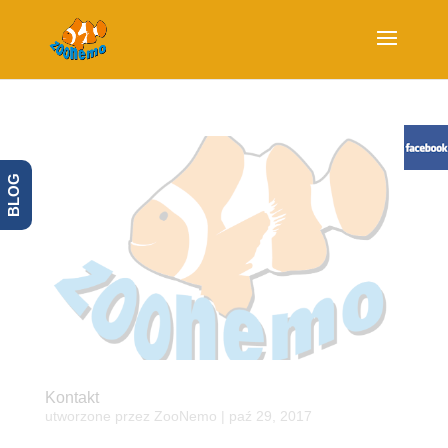
BLOG
Kontakt
utworzone przez
ZooNemo
|
paź 29, 2017