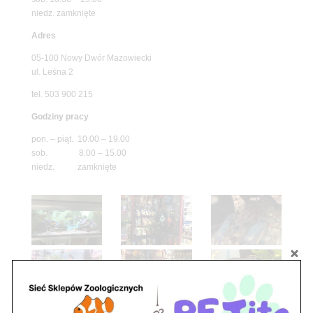
niedz. zamknięte
Adres
05-100 Nowy Dwór Mazowiecki
ul. Leśna 2
tel. 503 900 215
Godziny pracy
pon. – piąt. 10.00 – 19.00
sob. 8.00 – 15.00
niedz. zamknięte