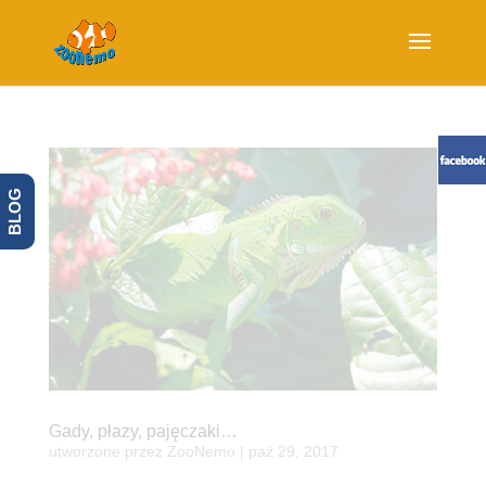
BLOG
Gady, płazy, pajęczaki…
utworzone przez
ZooNemo
|
paź 29, 2017