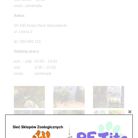
niedz. zamknięte
Adres
05-100 Nowy Dwór Mazowiecki
ul. Leśna 2
tel. 503 900 215
Godziny pracy
pon. – piąt. 10.00 – 19.00
sob. 8.00 – 15.00
niedz. zamknięte