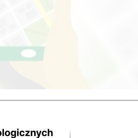
iłsudskiego 31, pawilon 134tel 22 784 71 96 513 705
ob. 10.00 – 15.00 niedz. zamknięte 05-100 Nowy...