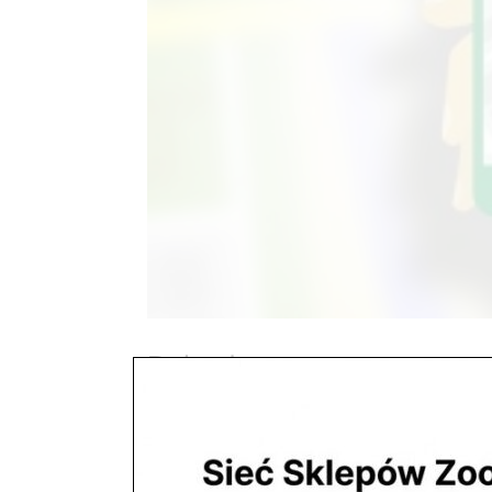
Dojazd
utworzone przez
ZooNemo
|
paź 29, 2017
Jak do nas dojechać 05-120 Legionowo ul. P
631Zapraszamypon. – piąt. 10.00 – 19.00 s