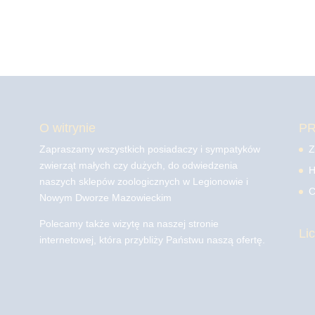
O witrynie
P
Zapraszamy wszystkich posiadaczy i sympatyków
Z
zwierząt małych czy dużych, do odwiedzenia
H
naszych sklepów zoologicznych w Legionowie i
C
Nowym Dworze Mazowieckim
Polecamy także wizytę na naszej stronie
Li
internetowej, która przybliży Państwu naszą ofertę.