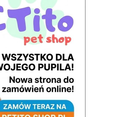
tel. 503 900 215
Godziny pracy
pon. – piąt. 10.00 – 19.00
sob. 8.00 – 15.00
niedz. zamknięte