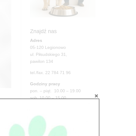
Znajdź nas
Adres
05-120 Legionowo
ul. Piłsudskiego 31,
pawilon 134
tel./fax. 22 784 71 96
Godziny pracy
pon. – piąt. 10.00 – 19.00
sob. 10.00 – 15.00
niedz. zamknięte
Adres
05-100 Nowy Dwór Mazowiecki
ul. Leśna 2