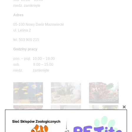
niedz. zamknięte
Adres
05-100 Nowy Dwór Mazowiecki
ul. Leśna 2
tel. 503 900 215
Godziny pracy
pon. – piąt. 10.00 – 19.00
sob. 8.00 – 15.00
niedz. zamknięte