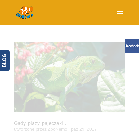
BLOG
Gady, płazy, pajęczaki…
utworzone przez
ZooNemo
|
paź 29, 2017