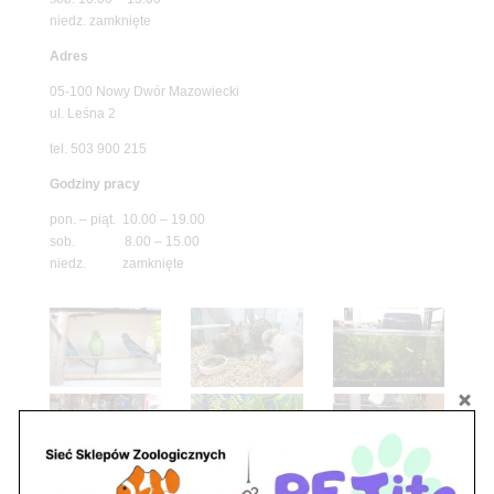
niedz. zamknięte
Adres
05-100 Nowy Dwór Mazowiecki
ul. Leśna 2
tel. 503 900 215
Godziny pracy
pon. – piąt. 10.00 – 19.00
sob. 8.00 – 15.00
niedz. zamknięte