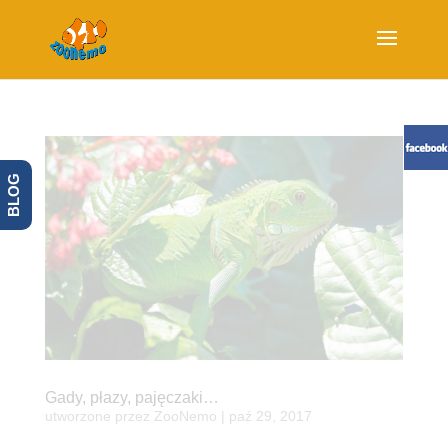
BLOG
Gady, płazy, pajęczaki…
utworzone przez
ZooNemo
|
paź 29, 2017