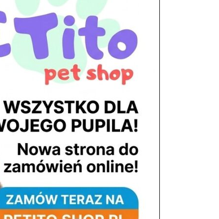
tel. 503 900 215
Godziny pracy
pon. – piąt. 10.00 – 19.00
sob. 8.00 – 15.00
niedz. zamknięte