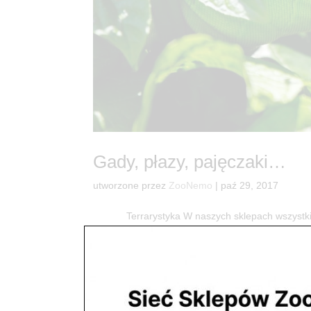
Gady, płazy, pajęczaki…
utworzone przez
ZooNemo
|
paź 29, 2017
Terrarystyka W naszych sklepach wszystkie zw
mieszkańcy mają bardzo dobre warunki bytowe pod
Krab...