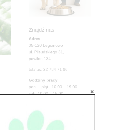
Znajdź nas
Adres
05-120 Legionowo
ul. Piłsudskiego 31,
pawilon 134
tel./fax. 22 784 71 96
Godziny pracy
pon. – piąt. 10.00 – 19.00
sob. 10.00 – 15.00
a.
niedz. zamknięte
Adres
05-100 Nowy Dwór Mazowiecki
ul. Leśna 2