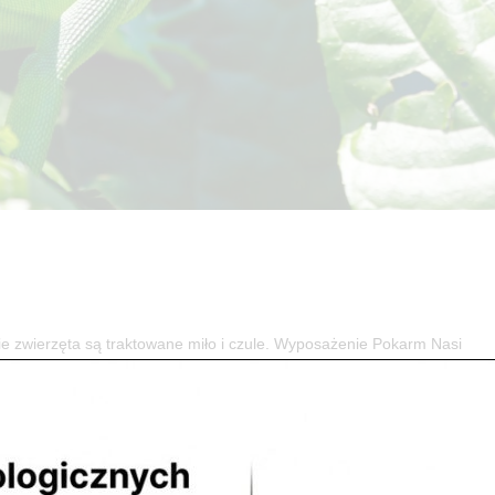
ierzęta są traktowane miło i czule. Wyposażenie Pokarm Nasi
 względem ciepłoty, oświetlenia, wilgotności, podłoża oraz wyżywieni