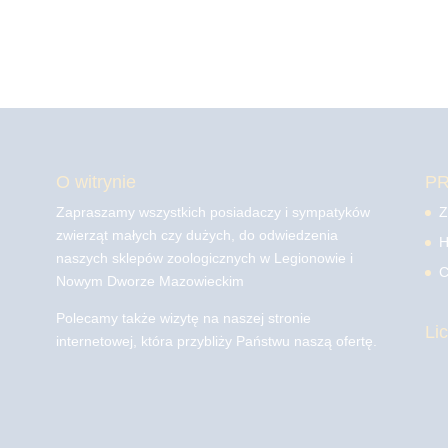
O witrynie
P
Zapraszamy wszystkich posiadaczy i sympatyków
Z
zwierząt małych czy dużych, do odwiedzenia
H
naszych sklepów zoologicznych w Legionowie i
C
Nowym Dworze Mazowieckim
Polecamy także wizytę na naszej stronie
Li
internetowej, która przybliży Państwu naszą ofertę.