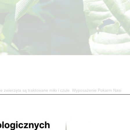
ierzęta są traktowane miło i czule. Wyposażenie Pokarm Nasi
 względem ciepłoty, oświetlenia, wilgotności, podłoża oraz wyżywieni