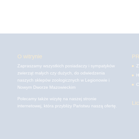
O witrynie
P
Zapraszamy wszystkich posiadaczy i sympatyków
Z
zwierząt małych czy dużych, do odwiedzenia
H
naszych sklepów zoologicznych w Legionowie i
C
Nowym Dworze Mazowieckim
Polecamy także wizytę na naszej stronie
Li
internetowej, która przybliży Państwu naszą ofertę.