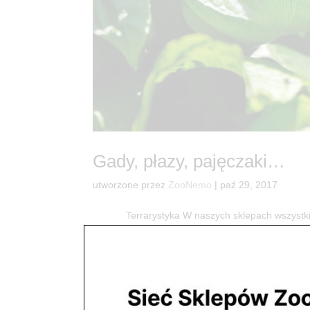
Gady, płazy, pajęczaki…
utworzone przez
ZooNemo
|
paź 29, 2017
Terrarystyka W naszych sklepach wszystkie zw
mieszkańcy mają bardzo dobre warunki bytowe pod
Krab...