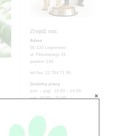
Znajdź nas
Adres
05-120 Legionowo
ul. Piłsudskiego 31,
pawilon 134
tel./fax. 22 784 71 96
Godziny pracy
pon. – piąt. 10.00 – 19.00
sob. 10.00 – 15.00
a.
niedz. zamknięte
Adres
05-100 Nowy Dwór Mazowiecki
ul. Leśna 2