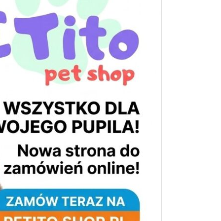
tel. 503 900 215
Godziny pracy
pon. – piąt. 10.00 – 19.00
sob. 8.00 – 15.00
niedz. zamknięte