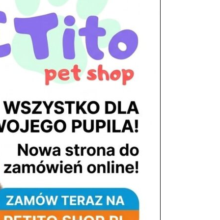
tel. 503 900 215
Godziny pracy
pon. – piąt. 10.00 – 19.00
sob. 8.00 – 15.00
niedz. zamknięte