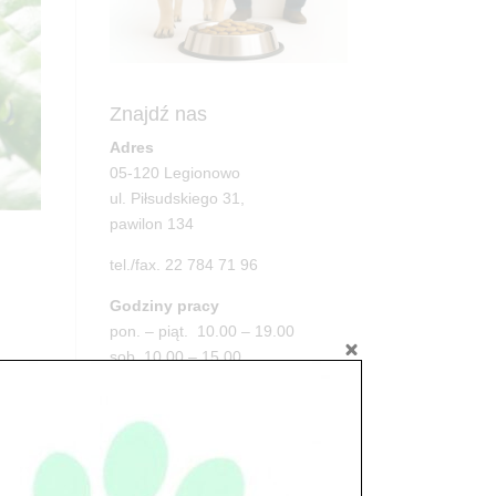
Znajdź nas
Adres
05-120 Legionowo
ul. Piłsudskiego 31,
pawilon 134
tel./fax. 22 784 71 96
Godziny pracy
pon. – piąt. 10.00 – 19.00
sob. 10.00 – 15.00
a.
niedz. zamknięte
Adres
05-100 Nowy Dwór Mazowiecki
ul. Leśna 2