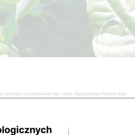
ierzęta są traktowane miło i czule. Wyposażenie Pokarm Nasi
 względem ciepłoty, oświetlenia, wilgotności, podłoża oraz wyżywieni