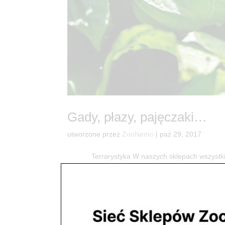
Gady, płazy, pajęczaki…
utworzone przez
ZooNemo
|
paź 29, 2017
Terrarystyka W naszych sklepach wszystkie zw
mieszkańcy mają bardzo dobre warunki bytowe pod
Krab...