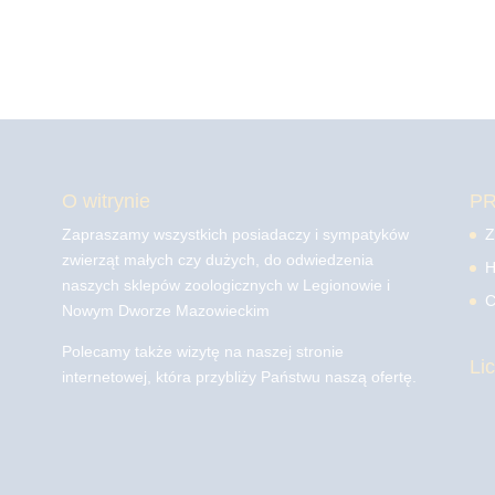
O witrynie
P
Zapraszamy wszystkich posiadaczy i sympatyków
Z
zwierząt małych czy dużych, do odwiedzenia
H
naszych sklepów zoologicznych w Legionowie i
C
Nowym Dworze Mazowieckim
Polecamy także wizytę na naszej stronie
Li
internetowej, która przybliży Państwu naszą ofertę.