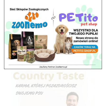
Jeżeli chcesz, aby Twoje akwarium było piękne i wyjątkowe
skorzystaj z naszych usług! Oferujemy państwu urządzanie
zbiorników wodnych w stylu: > akwarium roślinnego, > akwarium
biotopowego, > akwarium skalnego. Szybkie realizacje na terenie
gmin: >...
« Starsze wpisy
Szukaj