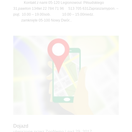
Kontakt z nami 05-120 Legionowoul. Piłsudskiego
31,pawilon 134tel 22 784 71 96 513 705 631Zapraszamypon. –
piąt. 10.00 – 19.00sob. 10.00 – 15.00niedz.
zamknięte 05-100 Nowy Dwór...
Dojazd
utworzone przez
ZooNemo
|
paź 29, 2017