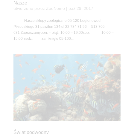
Nasze
utworzone przez
ZooNemo
|
paź 29, 2017
Nasze sklepy zoologiczne 05-120 Legionowoul.
Piłsudskiego 31,pawilon 134tel 22 784 71 96 513 705
631 Zapraszamypon. – piąt. 10.00 – 19.00sob. 10.00 –
15.00niedz. zamknięte 05-100...
Świat podwodny