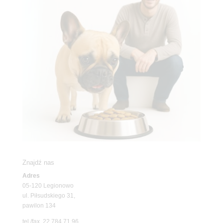
Znajdź nas
Adres
05-120 Legionowo
ul. Piłsudskiego 31,
pawilon 134
tel./fax. 22 784 71 96