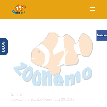
BLOG
Kontakt
utworzone przez
ZooNemo
|
paź 29, 2017