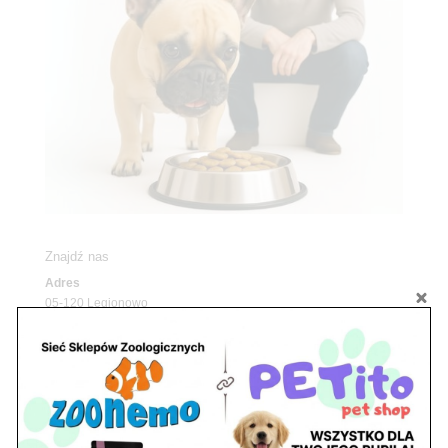
Znajdź nas
Adres
05-120 Legionowo
ul. Piłsudskiego 31,
pawilon 134
tel./fax. 22 784 71 96
Godziny pracy
pon. – piąt. 10.00 – 19.00
sob. 10.00 – 15.00