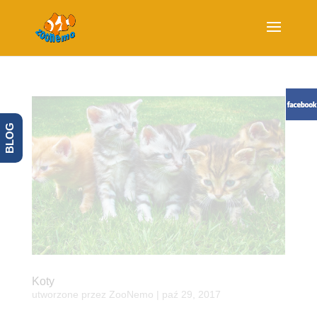
BLOG
Koty
utworzone przez
ZooNemo
|
paź 29, 2017