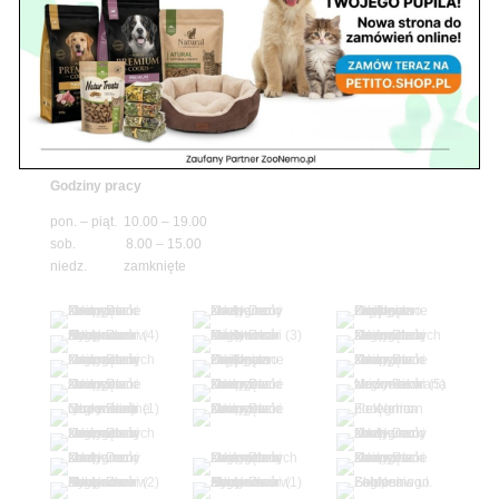
niedz. zamknięte
Adres
05-100 Nowy Dwór Mazowiecki
ul. Leśna 2
tel. 503 900 215
Godziny pracy
pon. – piąt. 10.00 – 19.00
sob. 8.00 – 15.00
niedz. zamknięte