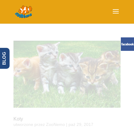
BLOG
Koty
utworzone przez
ZooNemo
|
paź 29, 2017