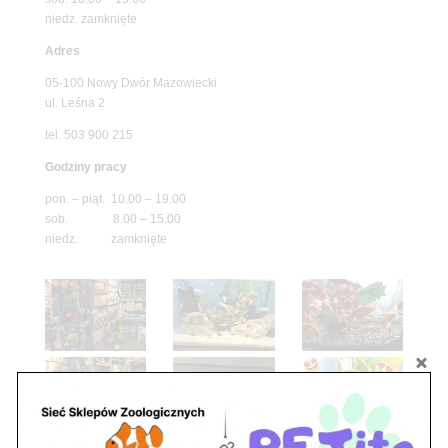
niedz. zamknięte
Adres
05-100 Nowy Dwór Mazowiecki
ul. Leśna 2
tel. 503 900 215
Godziny pracy
pon. – piąt. 10.00 – 19.00
sob. 8.00 – 15.00
niedz. zamknięte