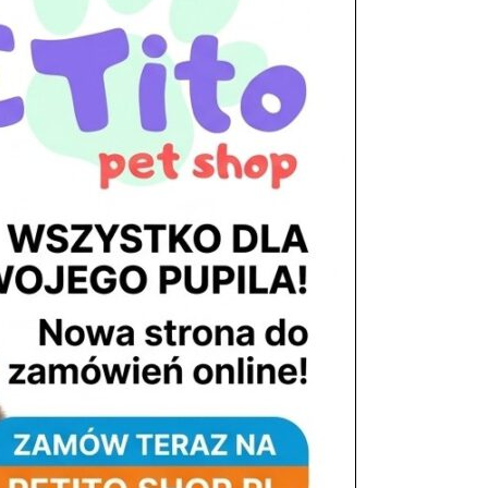
tel. 503 900 215
Godziny pracy
pon. – piąt. 10.00 – 19.00
sob. 8.00 – 15.00
niedz. zamknięte