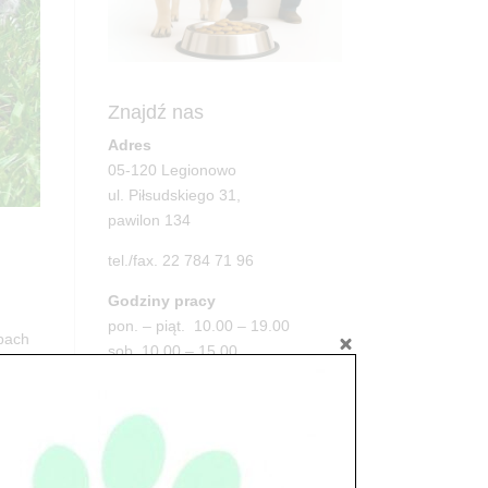
Znajdź nas
Adres
05-120 Legionowo
ul. Piłsudskiego 31,
pawilon 134
tel./fax. 22 784 71 96
Godziny pracy
pon. – piąt. 10.00 – 19.00
pach
sob. 10.00 – 15.00
niedz. zamknięte
Adres
05-100 Nowy Dwór Mazowiecki
ul. Leśna 2