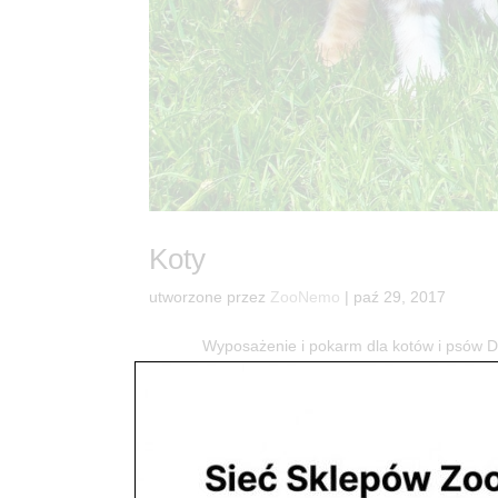
Koty
utworzone przez
ZooNemo
|
paź 29, 2017
Wyposażenie i pokarm dla kotów i psó
dostaniesz wszystko co potrzebne do radości Two