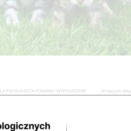
w DLA PSA DLA KOTA POKARMY WYPOSAŻENIE W naszych skle
jego czworonożnego przyjaciela. Przede...