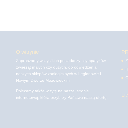
O witrynie
P
Zapraszamy wszystkich posiadaczy i sympatyków
Z
zwierząt małych czy dużych, do odwiedzenia
H
naszych sklepów zoologicznych w Legionowie i
C
Nowym Dworze Mazowieckim
Polecamy także wizytę na naszej stronie
Li
internetowej, która przybliży Państwu naszą ofertę.