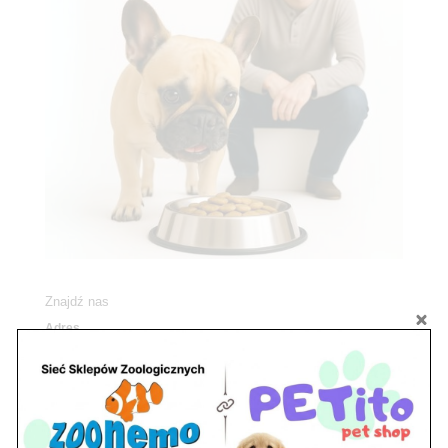
Znajdź nas
Adres
05-120 Legionowo
ul. Piłsudskiego 31,
pawilon 134
tel./fax. 22 784 71 96