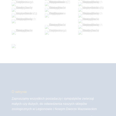
O witrynie
Zapraszamy wszystkich posiadaczy i sympatyków zwierząt
małych czy dużych, do odwiedzenia naszych sklepów
zoologicznych w Legionowie i Nowym Dworze Mazowieckim