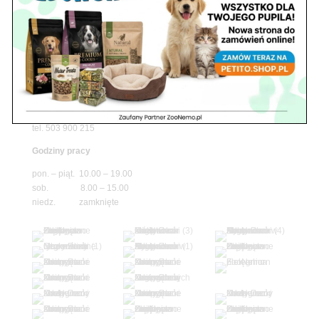
Godziny pracy
pon. – piąt. 10.00 – 19.00
sob. 10.00 – 15.00
niedz. zamknięte
Adres
05-100 Nowy Dwór Mazowiecki
ul. Leśna 2
tel. 503 900 215
Godziny pracy
pon. – piąt. 10.00 – 19.00
sob. 8.00 – 15.00
niedz. zamknięte