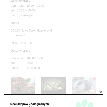
Godziny pracy
pon. – piąt. 10.00 – 19.00
sob. 10.00 – 15.00
niedz. zamknięte
Adres
05-100 Nowy Dwór Mazowiecki
ul. Leśna 2
tel. 503 900 215
Godziny pracy
pon. – piąt. 10.00 – 19.00
sob. 8.00 – 15.00
niedz. zamknięte