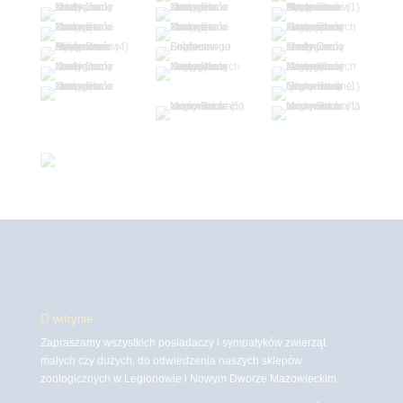
O witrynie
Zapraszamy wszystkich posiadaczy i sympatyków zwierząt
małych czy dużych, do odwiedzenia naszych sklepów
zoologicznych w Legionowie i Nowym Dworze Mazowieckim