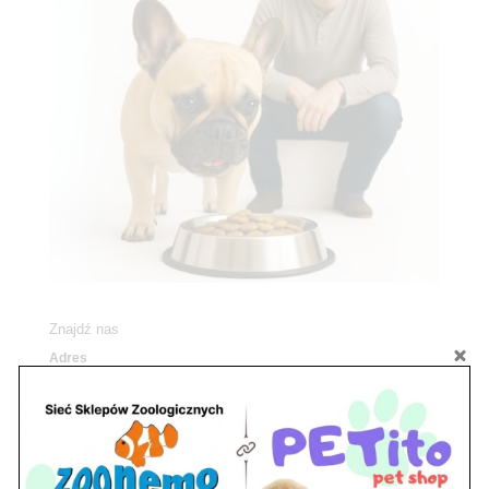
Znajdź nas
Adres
05-120 Legionowo
ul. Piłsudskiego 31,
pawilon 134
tel./fax. 22 784 71 96