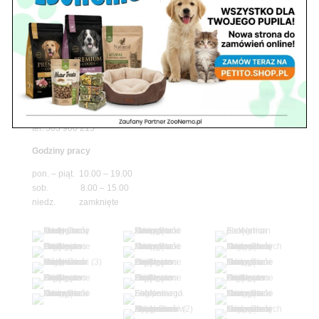
Godziny pracy
pon. – piąt. 10.00 – 19.00
sob. 10.00 – 15.00
niedz. zamknięte
Adres
05-100 Nowy Dwór Mazowiecki
ul. Leśna 2
tel. 503 900 215
Godziny pracy
pon. – piąt. 10.00 – 19.00
sob. 8.00 – 15.00
niedz. zamknięte