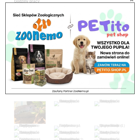
Godziny pracy
pon. – piąt. 10.00 – 19.00
sob. 10.00 – 15.00
niedz. zamknięte
Adres
05-100 Nowy Dwór Mazowiecki
ul. Leśna 2
tel. 503 900 215
Godziny pracy
pon. – piąt. 10.00 – 19.00
sob. 8.00 – 15.00
niedz. zamknięte