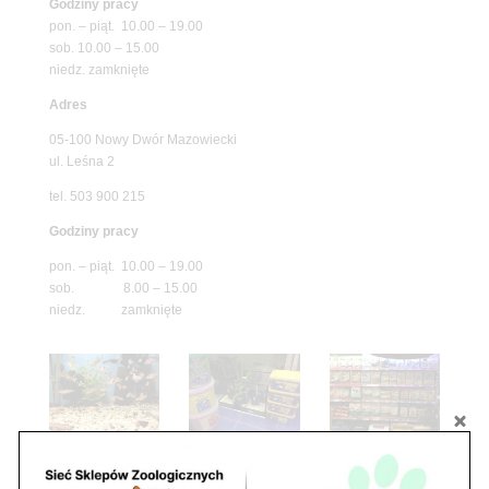
Godziny pracy
pon. – piąt. 10.00 – 19.00
sob. 10.00 – 15.00
niedz. zamknięte
Adres
05-100 Nowy Dwór Mazowiecki
ul. Leśna 2
tel. 503 900 215
Godziny pracy
pon. – piąt. 10.00 – 19.00
sob. 8.00 – 15.00
niedz. zamknięte