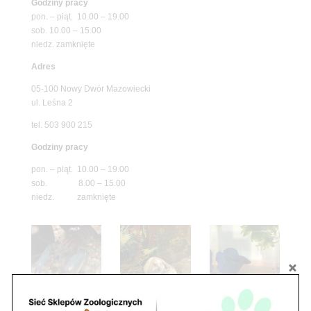
Godziny pracy
pon. – piąt. 10.00 – 19.00
sob. 10.00 – 15.00
niedz. zamknięte
Adres
05-100 Nowy Dwór Mazowiecki
ul. Leśna 2
tel. 503 900 215
Godziny pracy
pon. – piąt. 10.00 – 19.00
sob. 8.00 – 15.00
niedz. zamknięte