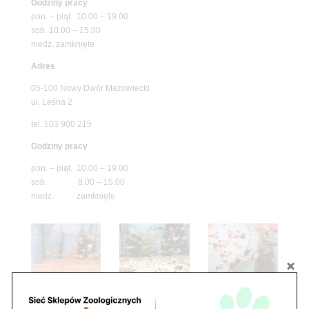
Godziny pracy
pon. – piąt. 10.00 – 19.00
sob. 10.00 – 15.00
niedz. zamknięte
Adres
05-100 Nowy Dwór Mazowiecki
ul. Leśna 2
tel. 503 900 215
Godziny pracy
pon. – piąt. 10.00 – 19.00
sob. 8.00 – 15.00
niedz. zamknięte