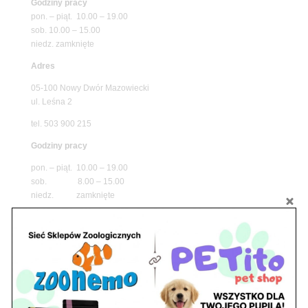
Godziny pracy
pon. – piąt. 10.00 – 19.00
sob. 10.00 – 15.00
niedz. zamknięte
Adres
05-100 Nowy Dwór Mazowiecki
ul. Leśna 2
tel. 503 900 215
Godziny pracy
pon. – piąt. 10.00 – 19.00
sob. 8.00 – 15.00
niedz. zamknięte