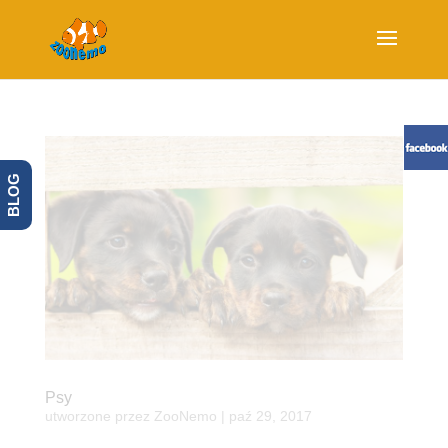
BLOG
Psy
utworzone przez
ZooNemo
|
paź 29, 2017