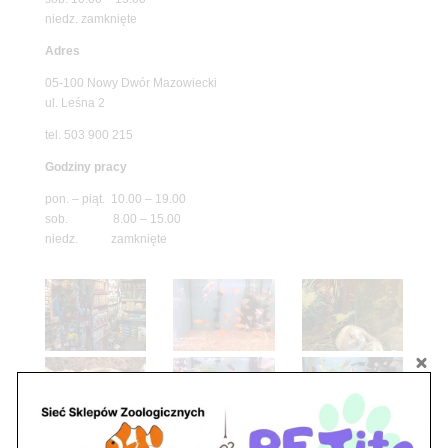
niedz. zamknięte
Adres
05-100 Nowy Dwór Mazowiecki
ul. Leśna 2
tel. 503 900 215
Godziny pracy
pon. – piąt. 10.00 – 19.00
sob. 8.00 – 15.00
niedz. zamknięte