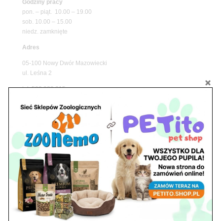
Godziny pracy
pon. – piąt. 10.00 – 19.00
sob. 10.00 – 15.00
niedz. zamknięte
Adres
05-100 Nowy Dwór Mazowiecki
ul. Leśna 2
tel. 503 900 215
Godziny pracy
pon. – piąt. 10.00 – 19.00
sob. 8.00 – 15.00
niedz. zamknięte