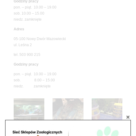
Godziny pracy
pon. – piąt. 10.00 – 19.00
sob. 10.00 – 15.00
niedz. zamknięte
Adres
05-100 Nowy Dwór Mazowiecki
ul. Leśna 2
tel. 503 900 215
Godziny pracy
pon. – piąt. 10.00 – 19.00
sob. 8.00 – 15.00
niedz. zamknięte