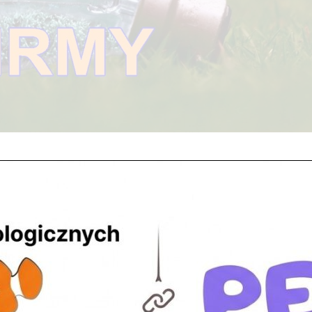
000 powstaje sklep zoologiczny w Legionowie przy ulicy Warszaws
ny jako DARMET w późniejszej swojej działalności ZooNemo. Sklep...