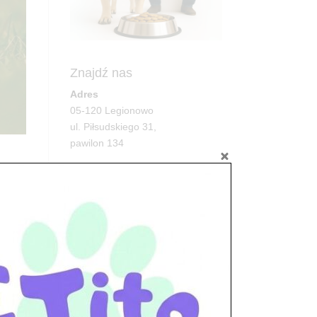
Znajdź nas
Adres
05-120 Legionowo
ul. Piłsudskiego 31,
pawilon 134
tel./fax. 22 784 71 96
Godziny pracy
pon. – piąt. 10.00 – 19.00
kiej.
sob. 10.00 – 15.00
niedz. zamknięte
Adres
05-100 Nowy Dwór Mazowiecki
ul. Leśna 2