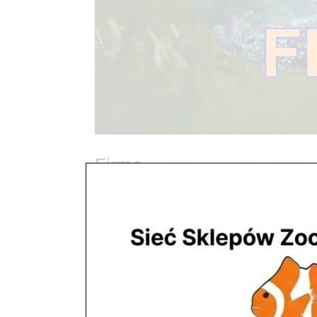
Firma
utworzone przez
ZooNemo
|
paź 28, 2017
Historia powstania sklepów ZooNemo W roku 2
Na początku swojej działalności był zarejestrowa