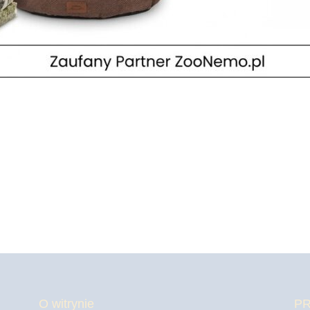
O witrynie
P