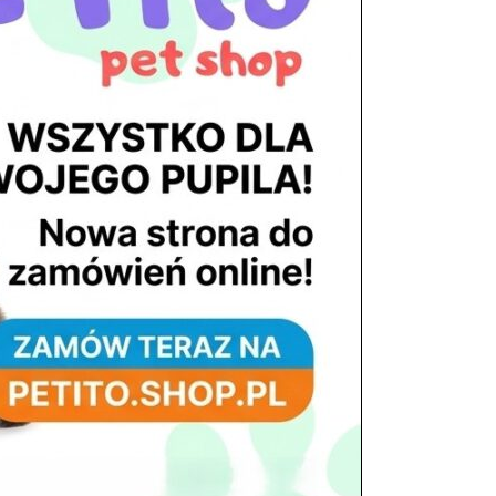
tel. 503 900 215
Godziny pracy
pon. – piąt. 10.00 – 19.00
sob. 8.00 – 15.00
niedz. zamknięte