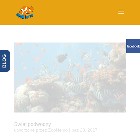
BLOG
Świat podwodny
utworzone przez
ZooNemo
|
paź 29, 2017