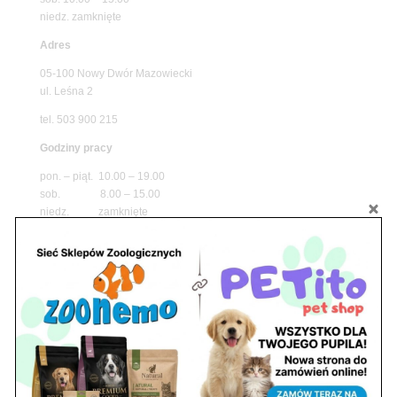
niedz. zamknięte
Adres
05-100 Nowy Dwór Mazowiecki
ul. Leśna 2
tel. 503 900 215
Godziny pracy
pon. – piąt. 10.00 – 19.00
sob. 8.00 – 15.00
niedz. zamknięte