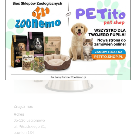
Znajdź nas
Adres
05-120 Legionowo
ul. Piłsudskiego 31,
pawilon 134