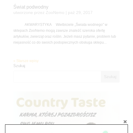
Świat podwodny
utworzone przez
ZooNemo
|
paź 29, 2017
AKWARYSTYKA Wielbiciele „Świata wodnego” w
sklepach ZooNemo mogą zawsze znaleźć szeroka ofertę
artykułów, zwierząt oraz roślin. Jeżeli masz pytanie, problem lub
niejasność co do swoich podopiecznych obsługa sklepu...
« Starsze wpisy
Szukaj