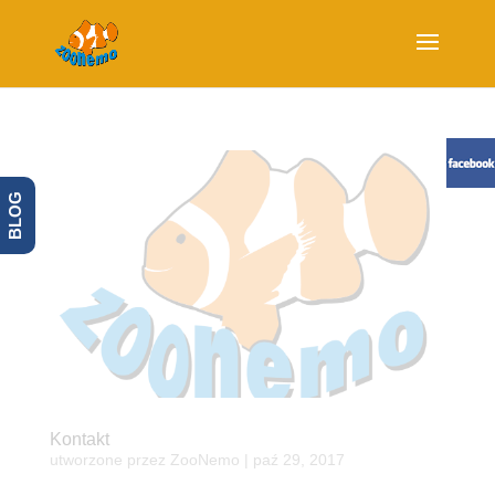
BLOG
Kontakt
utworzone przez
ZooNemo
|
paź 29, 2017