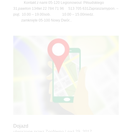
Kontakt z nami 05-120 Legionowoul. Piłsudskiego
31,pawilon 134tel 22 784 71 96 513 705 631Zapraszamypon. –
piąt. 10.00 – 19.00sob. 10.00 – 15.00niedz.
zamknięte 05-100 Nowy Dwór...
Dojazd
utworzone przez
ZooNemo
|
paź 29, 2017