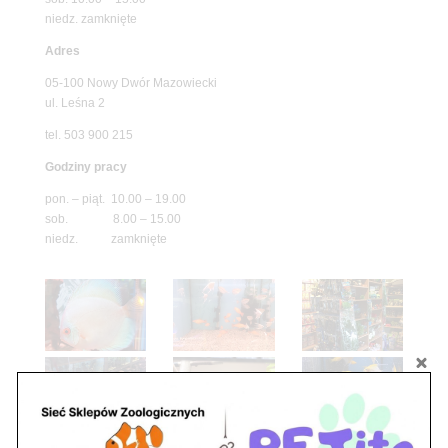
niedz. zamknięte
Adres
05-100 Nowy Dwór Mazowiecki
ul. Leśna 2
tel. 503 900 215
Godziny pracy
pon. – piąt. 10.00 – 19.00
sob. 8.00 – 15.00
niedz. zamknięte