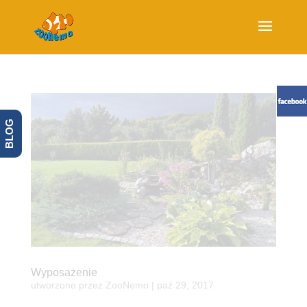
BLOG
Wyposażenie
utworzone przez
ZooNemo
|
paź 29, 2017