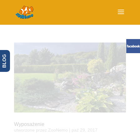
BLOG
Wyposażenie
utworzone przez
ZooNemo
|
paź 29, 2017