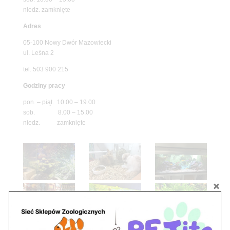
niedz. zamknięte
Adres
05-100 Nowy Dwór Mazowiecki
ul. Leśna 2
tel. 503 900 215
Godziny pracy
pon. – piąt. 10.00 – 19.00
sob. 8.00 – 15.00
niedz. zamknięte