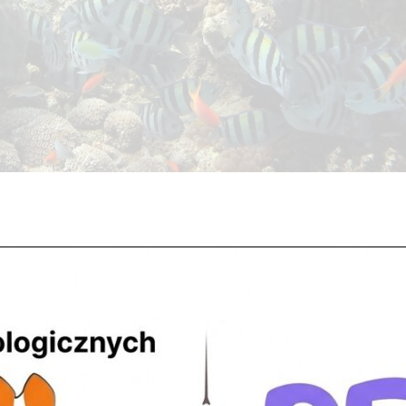
” w sklepach ZooNemo mogą zawsze znaleźć szeroka ofertę
nie, problem lub niejasność co do swoich podopiecznych obsługa sklepu.