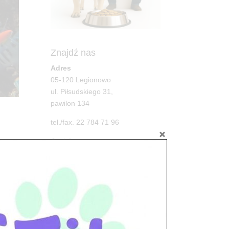
Znajdź nas
Adres
05-120 Legionowo
ul. Piłsudskiego 31,
pawilon 134
tel./fax. 22 784 71 96
Godziny pracy
pon. – piąt. 10.00 – 19.00
sob. 10.00 – 15.00
..
niedz. zamknięte
Adres
05-100 Nowy Dwór Mazowiecki
ul. Leśna 2