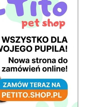
tel. 503 900 215
Godziny pracy
pon. – piąt. 10.00 – 19.00
sob. 8.00 – 15.00
niedz. zamknięte