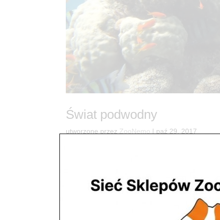
Świat podwodny
utworzone przez
ZooNemo
|
paź 29, 2017
AKWARYSTYKA Wielbiciele „Świata wodnego
artykułów, zwierząt oraz roślin. Jeżeli masz pyta