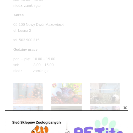
niedz. zamknięte
Adres
05-100 Nowy Dwór Mazowiecki
ul. Leśna 2
tel. 503 900 215
Godziny pracy
pon. – piąt. 10.00 – 19.00
sob. 8.00 – 15.00
niedz. zamknięte