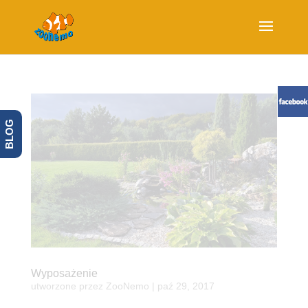
BLOG
Wyposażenie
utworzone przez
ZooNemo
|
paź 29, 2017