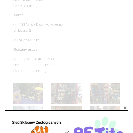
niedz. zamknięte
Adres
05-100 Nowy Dwór Mazowiecki
ul. Leśna 2
tel. 503 900 215
Godziny pracy
pon. – piąt. 10.00 – 19.00
sob. 8.00 – 15.00
niedz. zamknięte