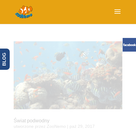
BLOG
Świat podwodny
utworzone przez
ZooNemo
|
paź 29, 2017