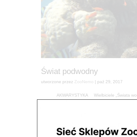
Świat podwodny
utworzone przez
ZooNemo
|
paź 29, 2017
AKWARYSTYKA Wielbiciele „Świata wodnego
artykułów, zwierząt oraz roślin. Jeżeli masz pyta