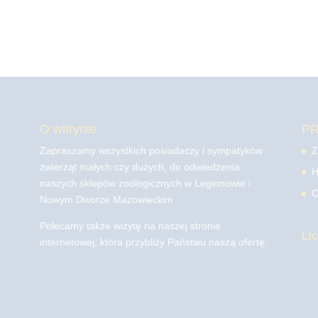
O witrynie
P
Zapraszamy wszystkich posiadaczy i sympatyków
Z
zwierząt małych czy dużych, do odwiedzenia
H
naszych sklepów zoologicznych w Legionowie i
C
Nowym Dworze Mazowieckim
Polecamy także wizytę na naszej stronie
Li
internetowej, która przybliży Państwu naszą ofertę.