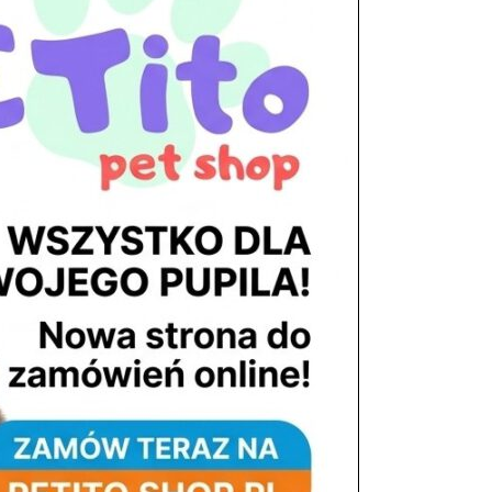
tel. 503 900 215
Godziny pracy
pon. – piąt. 10.00 – 19.00
sob. 8.00 – 15.00
niedz. zamknięte