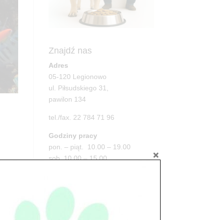
Znajdź nas
Adres
05-120 Legionowo
ul. Piłsudskiego 31,
pawilon 134
tel./fax. 22 784 71 96
Godziny pracy
pon. – piąt. 10.00 – 19.00
sob. 10.00 – 15.00
..
niedz. zamknięte
Adres
05-100 Nowy Dwór Mazowiecki
ul. Leśna 2