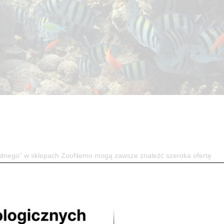
” w sklepach ZooNemo mogą zawsze znaleźć szeroka ofertę
nie, problem lub niejasność co do swoich podopiecznych obsługa sklepu.