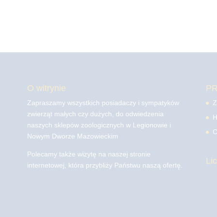
O witrynie
P
Zapraszamy wszystkich posiadaczy i sympatyków
Z
zwierząt małych czy dużych, do odwiedzenia
H
naszych sklepów zoologicznych w Legionowie i
C
Nowym Dworze Mazowieckim
Polecamy także wizytę na naszej stronie
Li
internetowej, która przybliży Państwu naszą ofertę.