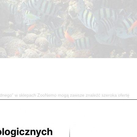
” w sklepach ZooNemo mogą zawsze znaleźć szeroka ofertę
nie, problem lub niejasność co do swoich podopiecznych obsługa sklepu.