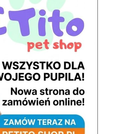
tel. 503 900 215
Godziny pracy
pon. – piąt. 10.00 – 19.00
sob. 8.00 – 15.00
niedz. zamknięte