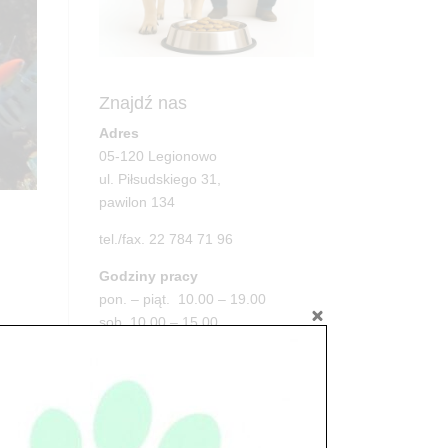
Znajdź nas
Adres
05-120 Legionowo
ul. Piłsudskiego 31,
pawilon 134
tel./fax. 22 784 71 96
Godziny pracy
pon. – piąt. 10.00 – 19.00
sob. 10.00 – 15.00
..
niedz. zamknięte
Adres
05-100 Nowy Dwór Mazowiecki
ul. Leśna 2