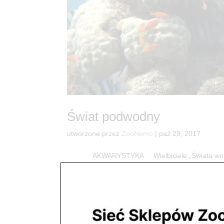
Świat podwodny
utworzone przez
ZooNemo
|
paź 29, 2017
AKWARYSTYKA Wielbiciele „Świata wodnego
artykułów, zwierząt oraz roślin. Jeżeli masz pyta