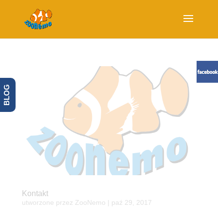
BLOG
Kontakt
utworzone przez
ZooNemo
|
paź 29, 2017