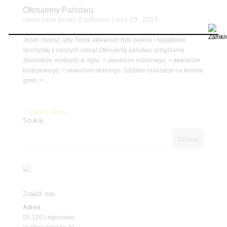
Oferujemy Państwu
utworzone przez
ZooNemo
|
paź 29, 2017
Jeżeli chcesz, aby Twoje akwarium było piękne i wyjątkowe
skorzystaj z naszych usług! Oferujemy państwu urządzanie
zbiorników wodnych w stylu: > akwarium roślinnego, > akwarium
biotopowego, > akwarium skalnego. Szybkie realizacje na terenie
gmin: >...
« Starsze wpisy
Szukaj
Znajdź nas
Adres
05-120 Legionowo