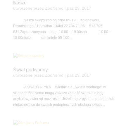
Nasze
utworzone przez
ZooNemo
|
paź 29, 2017
Nasze sklepy zoologiczne 05-120 Legionowoul.
Piłsudskiego 31,pawilon 134tel 22 784 71 96 513 705
631 Zapraszamypon. – piąt. 10.00 – 19.00sob. 10.00 –
15.00niedz. zamknięte 05-100...
Świat podwodny
utworzone przez
ZooNemo
|
paź 29, 2017
AKWARYSTYKA Wielbiciele „Świata wodnego” w
sklepach ZooNemo mogą zawsze znaleźć szeroka ofertę
artykułów, zwierząt oraz roślin. Jeżeli masz pytanie, problem lub
niejasność co do swoich podopiecznych obsługa sklepu...