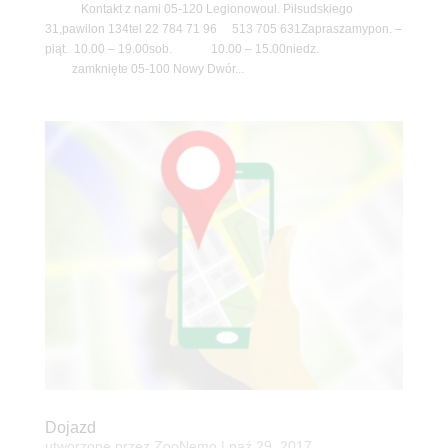
Kontakt z nami 05-120 Legionowoul. Piłsudskiego
31,pawilon 134tel 22 784 71 96 513 705 631Zapraszamypon. –
piąt. 10.00 – 19.00sob. 10.00 – 15.00niedz.
zamknięte 05-100 Nowy Dwór...
Dojazd
utworzone przez
ZooNemo
|
paź 29, 2017