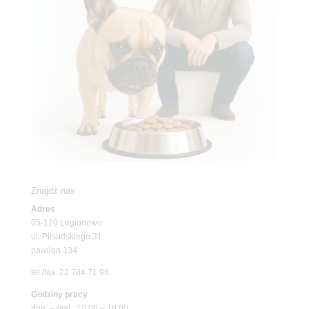
Znajdź nas
Adres
05-120 Legionowo
ul. Piłsudskiego 31,
pawilon 134
tel./fax. 22 784 71 96
Godziny pracy
pon. – piąt. 10.00 – 19.00