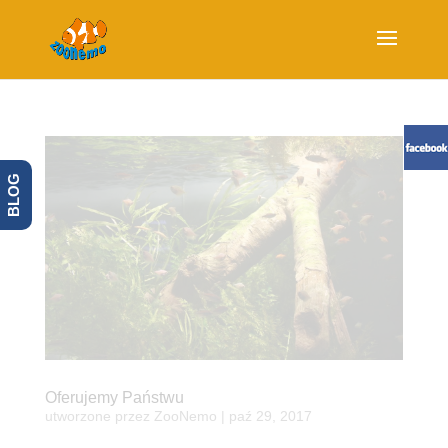
BLOG
Oferujemy Państwu
utworzone przez
ZooNemo
|
paź 29, 2017