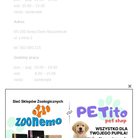
sob. 10.00 – 15.00
niedz. zamknięte
Adres
05-100 Nowy Dwór Mazowiecki
ul. Leśna 2
tel. 503 900 215
Godziny pracy
pon. – piąt. 10.00 – 19.00
sob. 8.00 – 15.00
niedz. zamknięte