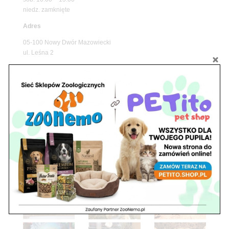
niedz. zamknięte
Adres
05-100 Nowy Dwór Mazowiecki
ul. Leśna 2
tel. 503 900 215
Godziny pracy
pon. – piąt. 10.00 – 19.00
sob. 8.00 – 15.00
niedz. zamknięte