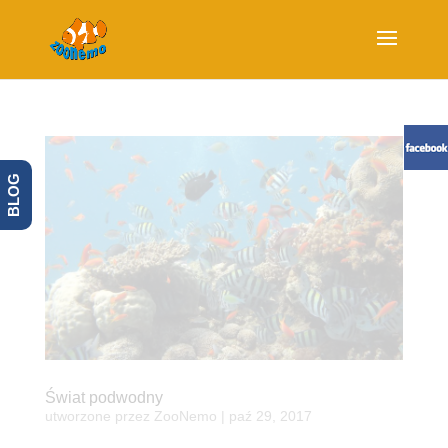
BLOG
Świat podwodny
utworzone przez
ZooNemo
|
paź 29, 2017