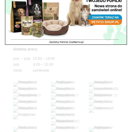
niedz. zamknięte
Adres
05-100 Nowy Dwór Mazowiecki
ul. Leśna 2
tel. 503 900 215
Godziny pracy
pon. – piąt. 10.00 – 19.00
sob. 8.00 – 15.00
niedz. zamknięte