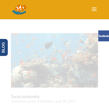
BLOG
Świat podwodny
utworzone przez
ZooNemo
|
paź 29, 2017