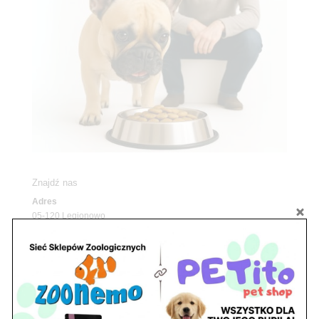
Znajdź nas
Adres
05-120 Legionowo
ul. Piłsudskiego 31,
pawilon 134
tel./fax. 22 784 71 96
Godziny pracy
pon. – piąt. 10.00 – 19.00
sob. 10.00 – 15.00