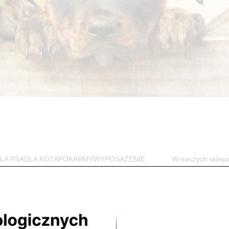
w DLA PSADLA KOTAPOKARMYWYPOSAŻENIE W naszych sklep
jego czworonożnego przyjaciela. Przede...