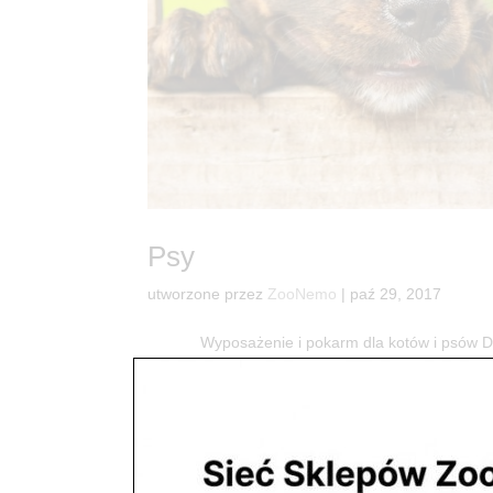
Psy
utworzone przez
ZooNemo
|
paź 29, 2017
Wyposażenie i pokarm dla kotów i psó
dostaniesz wszystko co potrzebne do radości Two