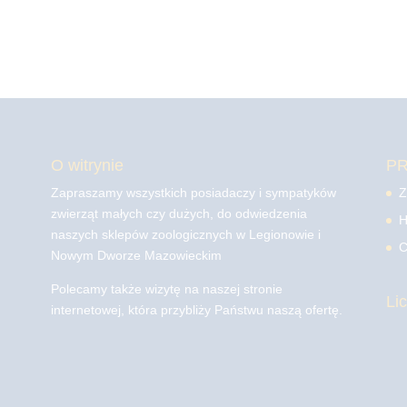
O witrynie
P
Zapraszamy wszystkich posiadaczy i sympatyków
Z
zwierząt małych czy dużych, do odwiedzenia
H
naszych sklepów zoologicznych w Legionowie i
C
Nowym Dworze Mazowieckim
Polecamy także wizytę na naszej stronie
Li
internetowej, która przybliży Państwu naszą ofertę.