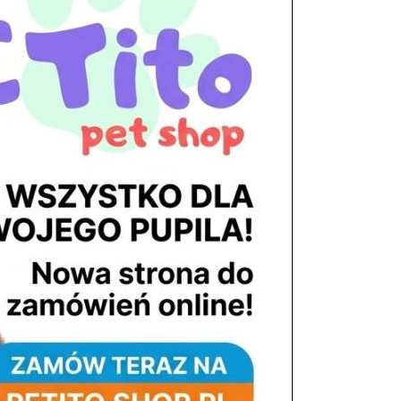
tel. 503 900 215
Godziny pracy
pon. – piąt. 10.00 – 19.00
sob. 8.00 – 15.00
niedz. zamknięte