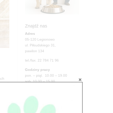
Znajdź nas
Adres
05-120 Legionowo
ul. Piłsudskiego 31,
pawilon 134
tel./fax. 22 784 71 96
Godziny pracy
pon. – piąt. 10.00 – 19.00
ach
sob. 10.00 – 15.00
niedz. zamknięte
Adres
05-100 Nowy Dwór Mazowiecki
ul. Leśna 2