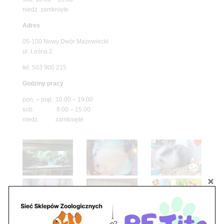
niedz. zamknięte
Adres
05-100 Nowy Dwór Mazowiecki
ul. Leśna 2
tel. 503 900 215
Godziny pracy
pon. – piąt. 10.00 – 19.00
sob. 8.00 – 15.00
niedz. zamknięte