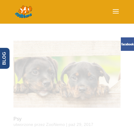
BLOG
Psy
utworzone przez
ZooNemo
|
paź 29, 2017