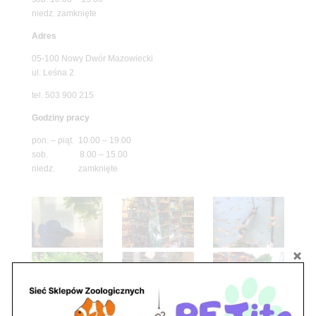
niedz. zamknięte
Adres
05-100 Nowy Dwór Mazowiecki
ul. Leśna 2
tel. 503 900 215
Godziny pracy
pon. – piąt. 10.00 – 19.00
sob. 8.00 – 15.00
niedz. zamknięte