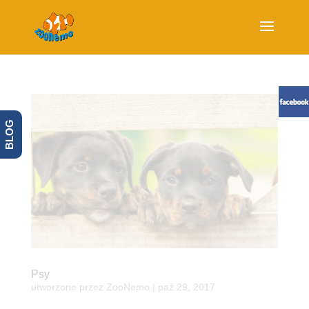
BLOG
Psy
utworzone przez
ZooNemo
|
paź 29, 2017