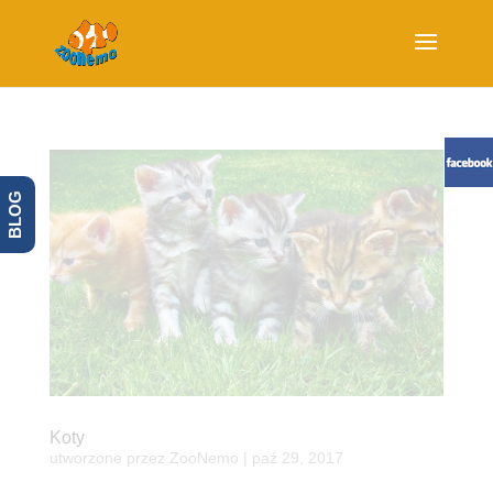
BLOG
Koty
utworzone przez
ZooNemo
|
paź 29, 2017