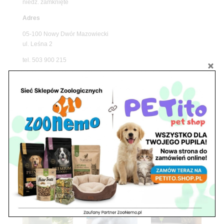
niedz. zamknięte
Adres
05-100 Nowy Dwór Mazowiecki
ul. Leśna 2
tel. 503 900 215
Godziny pracy
pon. – piąt. 10.00 – 19.00
sob. 8.00 – 15.00
niedz. zamknięte