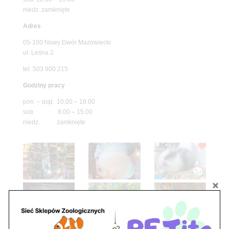
niedz. zamknięte
Adres
05-100 Nowy Dwór Mazowiecki
ul. Leśna 2
tel. 503 900 215
Godziny pracy
pon. – piąt. 10.00 – 19.00
sob. 8.00 – 15.00
niedz. zamknięte