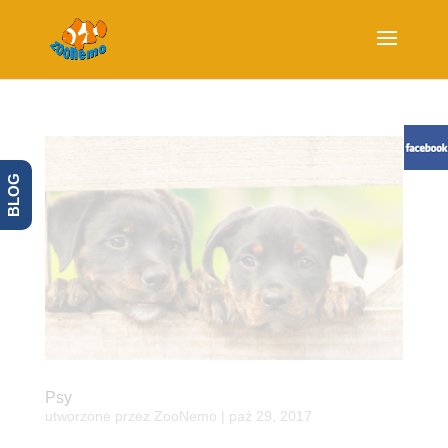
BLOG
Psy
utworzone przez
ZooNemo
|
paź 29, 2017