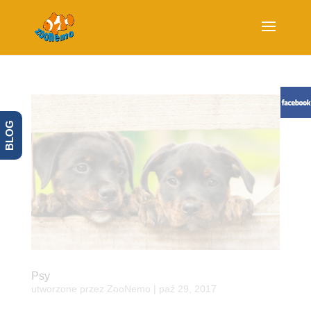
BLOG
Psy
utworzone przez
ZooNemo
|
paź 29, 2017