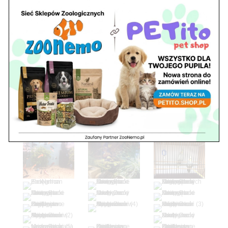
niedz. zamknięte
Adres
05-100 Nowy Dwór Mazowiecki
ul. Leśna 2
tel. 503 900 215
Godziny pracy
pon. – piąt. 10.00 – 19.00
sob. 8.00 – 15.00
niedz. zamknięte