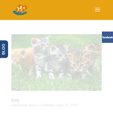
BLOG
Koty
utworzone przez
ZooNemo
|
paź 29, 2017