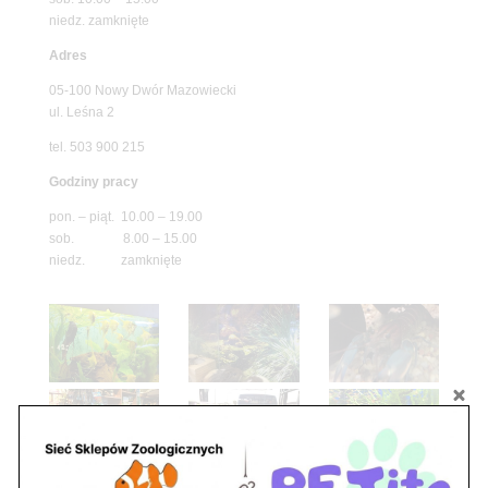
niedz. zamknięte
Adres
05-100 Nowy Dwór Mazowiecki
ul. Leśna 2
tel. 503 900 215
Godziny pracy
pon. – piąt. 10.00 – 19.00
sob. 8.00 – 15.00
niedz. zamknięte