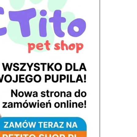
tel. 503 900 215
Godziny pracy
pon. – piąt. 10.00 – 19.00
sob. 8.00 – 15.00
niedz. zamknięte