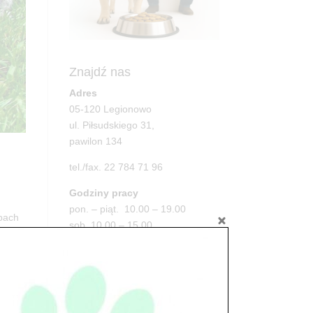
Znajdź nas
Adres
05-120 Legionowo
ul. Piłsudskiego 31,
pawilon 134
tel./fax. 22 784 71 96
Godziny pracy
pon. – piąt. 10.00 – 19.00
pach
sob. 10.00 – 15.00
niedz. zamknięte
Adres
05-100 Nowy Dwór Mazowiecki
ul. Leśna 2