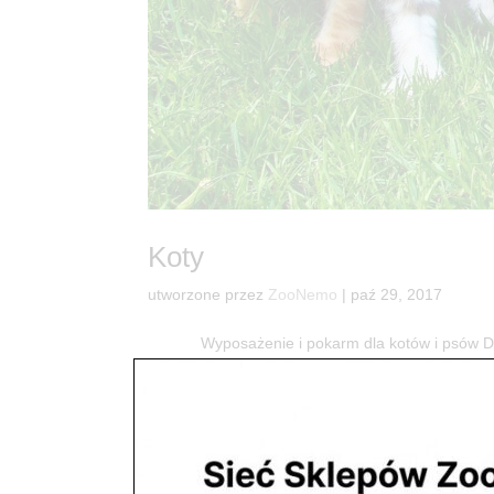
Koty
utworzone przez
ZooNemo
|
paź 29, 2017
Wyposażenie i pokarm dla kotów i psó
dostaniesz wszystko co potrzebne do radości Two