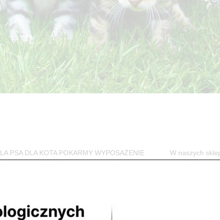
w DLA PSA DLA KOTA POKARMY WYPOSAŻENIE W naszych skle
jego czworonożnego przyjaciela. Przede...