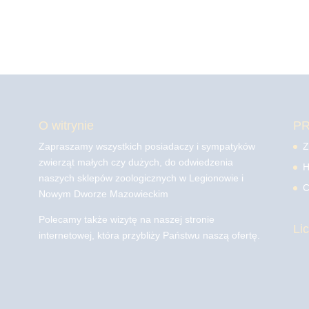
O witrynie
P
Zapraszamy wszystkich posiadaczy i sympatyków
Z
zwierząt małych czy dużych, do odwiedzenia
H
naszych sklepów zoologicznych w Legionowie i
C
Nowym Dworze Mazowieckim
Polecamy także wizytę na naszej stronie
Li
internetowej, która przybliży Państwu naszą ofertę.