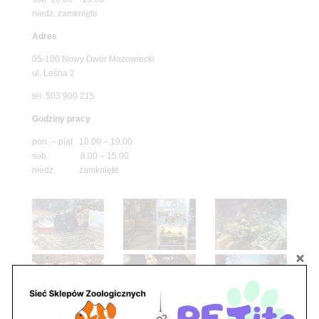
niedz. zamknięte
Adres
05-100 Nowy Dwór Mazowiecki
ul. Leśna 2
tel. 503 900 215
Godziny pracy
pon. – piąt. 10.00 – 19.00
sob. 8.00 – 15.00
niedz. zamknięte