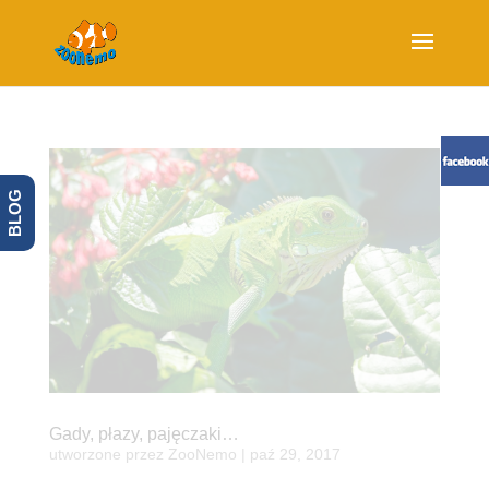
BLOG
Gady, płazy, pajęczaki…
utworzone przez
ZooNemo
|
paź 29, 2017