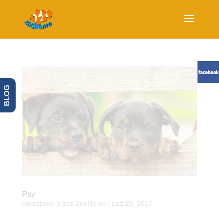
BLOG
Psy
utworzone przez
ZooNemo
|
paź 29, 2017