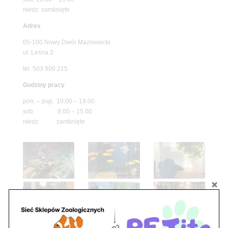
niedz. zamknięte
Adres
05-100 Nowy Dwór Mazowiecki
ul. Leśna 2
tel. 503 900 215
Godziny pracy
pon. – piąt. 10.00 – 19.00
sob. 8.00 – 15.00
niedz. zamknięte