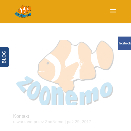
BLOG
Kontakt
utworzone przez
ZooNemo
|
paź 29, 2017