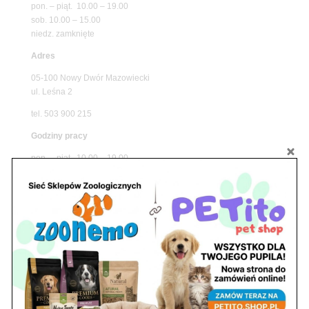
pon. – piąt. 10.00 – 19.00
sob. 10.00 – 15.00
niedz. zamknięte
Adres
05-100 Nowy Dwór Mazowiecki
ul. Leśna 2
tel. 503 900 215
Godziny pracy
pon. – piąt. 10.00 – 19.00
sob. 8.00 – 15.00
niedz. zamknięte