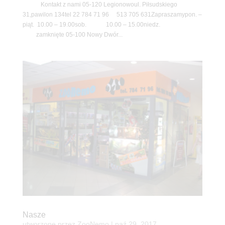
Kontakt z nami 05-120 Legionowoul. Piłsudskiego
31,pawilon 134tel 22 784 71 96 513 705 631Zapraszamypon. –
piąt. 10.00 – 19.00sob. 10.00 – 15.00niedz.
zamknięte 05-100 Nowy Dwór...
Nasze
utworzone przez
ZooNemo
|
paź 29, 2017